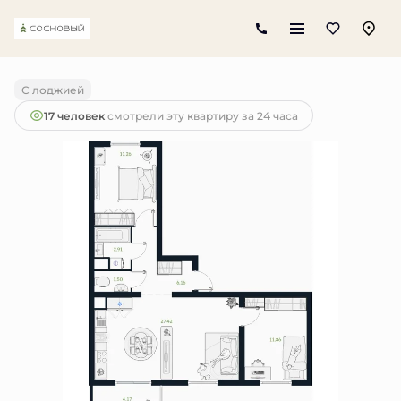
2
2-комнатная
63.2 м
5 900 000 руб.
С лоджией
17 человек
смотрели эту квартиру за 24 часа