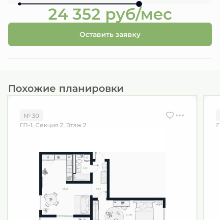
24 352 руб/мес
Оставить заявку
Похожие планировки
№ 30
ГП-1, Секция 2, Этаж 2
Г