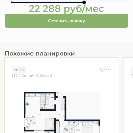
22 288 руб/мес
Оставить заявку
Похожие планировки
№ 30
ГП-1, Секция 2, Этаж 2
Г