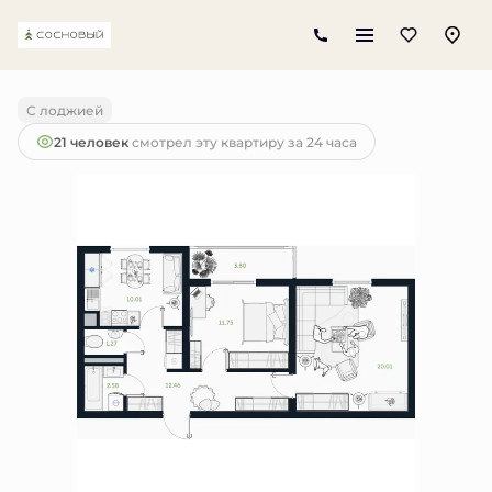
2
2-комнатная
59.98 м
5 400 000 руб.
С лоджией
21 человек
смотрел эту квартиру за 24 часа