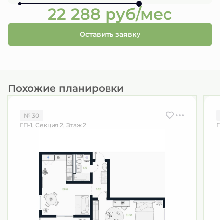
22 288 руб/мес
Оставить заявку
Похожие планировки
№ 30
ГП-1, Секция 2, Этаж 2
Г