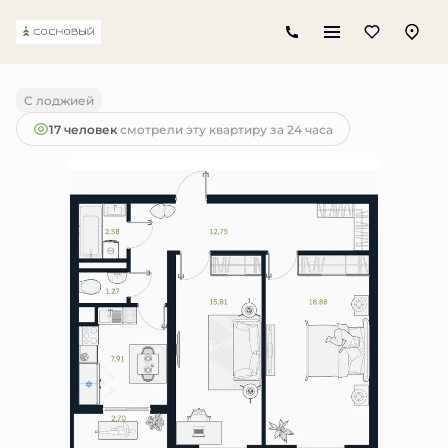
2
2-комнатная
60.55 м
5 400 000 руб.
С лоджией
17 человек
смотрели эту квартиру за 24 часа