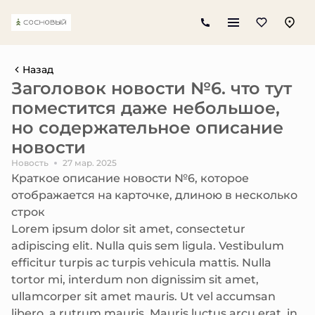
Назад
Заголовок новости №6. что тут
поместится даже небольшое,
но содержательное описание
новости
Новость
27 мар. 2025
Краткое описание новости №6, которое
отображается на карточке, длиною в несколько
строк
Lorem ipsum dolor sit amet, consectetur
adipiscing elit. Nulla quis sem ligula. Vestibulum
efficitur turpis ac turpis vehicula mattis. Nulla
tortor mi, interdum non dignissim sit amet,
ullamcorper sit amet mauris. Ut vel accumsan
libero, a rutrum mauris. Mauris luctus arcu erat, in