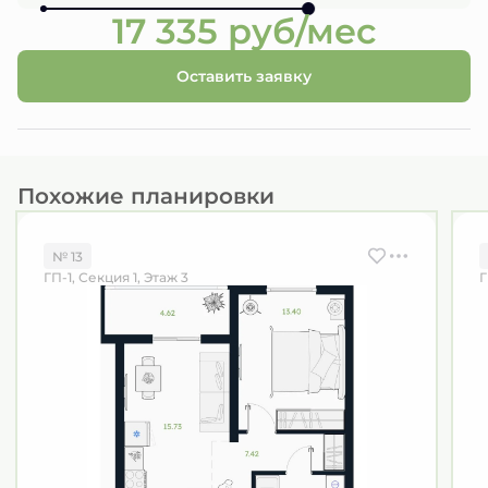
17 335 руб/мес
Оставить заявку
Похожие планировки
№ 13
ГП-1, Секция 1, Этаж 3
Г