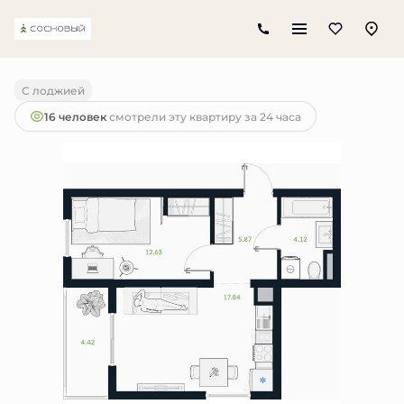
2
1-комнатная
42.67 м
4 200 000 руб.
С лоджией
16 человек
смотрели эту квартиру за 24 часа